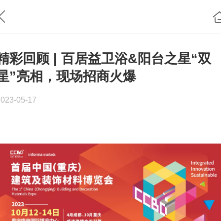
精彩回顾 | 百居益卫浴&阳台之星“双
星”亮相，现场招商火爆
2023-05-17