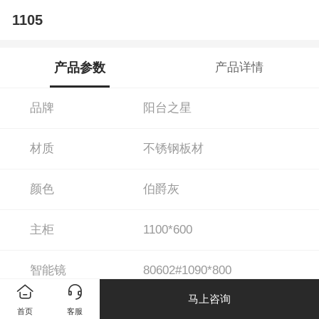
1105
产品参数
产品详情
品牌
阳台之星
材质
不锈钢板材
颜色
伯爵灰
主柜
1100*600
智能镜
80602#1090*800
马上咨询
亮光摩洛哥单层岩板+不锈钢台
台面
首页
客服