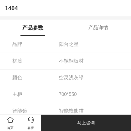
1404
产品参数
产品详情
品牌
阳台之星
材质
不锈钢板材
颜色
空灵浅灰绿
主柜
700*550
智能镜
智能镜熊猫
马上咨询
台面
鱼肚白岩板+小KL台下盆
首页
客服