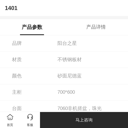
1401
产品参数
产品详情
品牌
阳台之星
材质
不锈钢板材
颜色
砂面尼德蓝
主柜
700*600
台面
7060非机搓盆，珠光
马上咨询
首页
客服